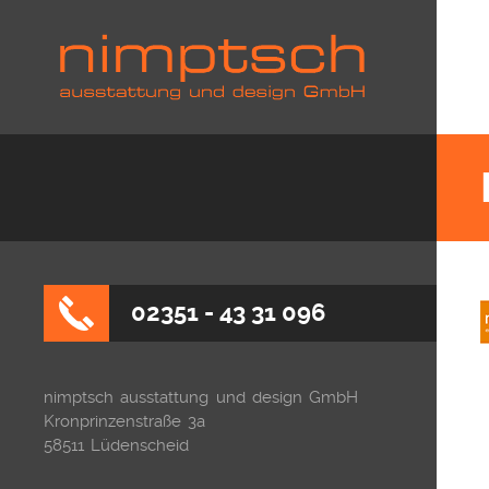
02351 - 43 31 096
nimptsch ausstattung und design GmbH
Kronprinzenstraße 3a
58511 Lüdenscheid