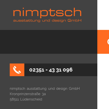
02351 - 43 31 096
nimptsch ausstattung und design GmbH
Kronprinzenstraße 3a
58511 Lüdenscheid