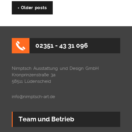
‹ Older posts
02351 - 43 31 096
Nimptsch Ausstattung und Design GmbH
Kronprinzenstraße 3a
58511 Lüdenscheid
info@nimptsch-art.de
Team und Betrieb